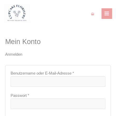
Zum
Erforderlich
Erforderlich
MAI
Inhalt
ME
springen
Mein Konto
Anmelden
Benutzername oder E-Mail-Adresse
*
Passwort
*