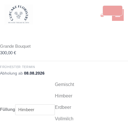
Zum
Grande
MAI
Inhalt
Bouquet
ME
springen
Menge
Grande Bouquet
300,00
€
FRÜHESTER TERMIN
Abholung ab
08.08.2026
Gemischt
Himbeer
Erdbeer
Füllung
Vollmilch