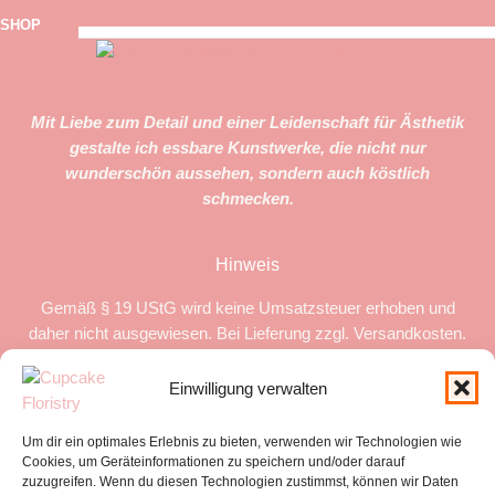
SHOP
Mit Liebe zum Detail und einer Leidenschaft für Ästhetik
gestalte ich essbare Kunstwerke, die nicht nur
wunderschön aussehen, sondern auch köstlich
schmecken.
Hinweis
Gemäß § 19 UStG wird keine Umsatzsteuer erhoben und
daher nicht ausgewiesen. Bei Lieferung zzgl. Versandkosten.
Einwilligung verwalten
Wichtige Links
Impressum
Um dir ein optimales Erlebnis zu bieten, verwenden wir Technologien wie
Cookie-Richtlinie (EU)
Cookies, um Geräteinformationen zu speichern und/oder darauf
zuzugreifen. Wenn du diesen Technologien zustimmst, können wir Daten
Datenschutzerklärung