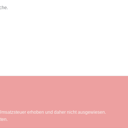
che.
msatzsteuer erhoben und daher nicht ausgewiesen.
ten.